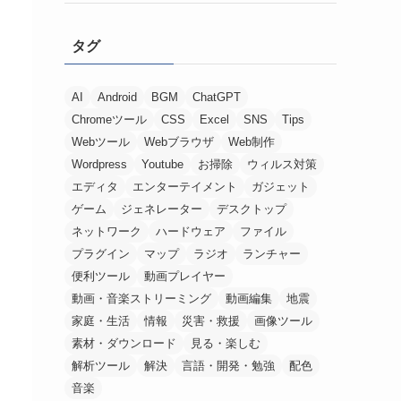
タグ
AI
Android
BGM
ChatGPT
Chromeツール
CSS
Excel
SNS
Tips
Webツール
Webブラウザ
Web制作
Wordpress
Youtube
お掃除
ウィルス対策
エディタ
エンターテイメント
ガジェット
ゲーム
ジェネレーター
デスクトップ
ネットワーク
ハードウェア
ファイル
プラグイン
マップ
ラジオ
ランチャー
便利ツール
動画プレイヤー
動画・音楽ストリーミング
動画編集
地震
家庭・生活
情報
災害・救援
画像ツール
素材・ダウンロード
見る・楽しむ
解析ツール
解決
言語・開発・勉強
配色
音楽