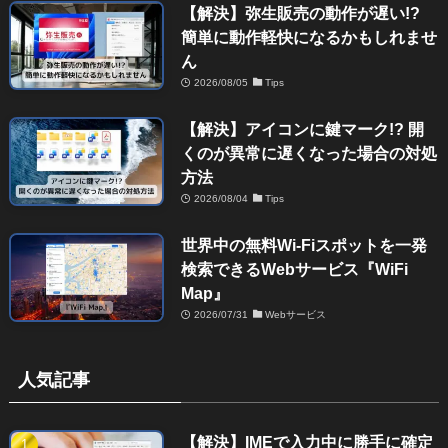
【解決】弥生販売の動作が遅い!?
簡単に動作軽快になるかもしれませ
ん
2026/08/05
Tips
【解決】アイコンに鍵マーク!? 開
くのが異常に遅くなった場合の対処
方法
2026/08/04
Tips
世界中の無料Wi-Fiスポットを一発
検索できるWebサービス『WiFi
Map』
2026/07/31
Webサービス
人気記事
【解決】IMEで入力中に勝手に確定