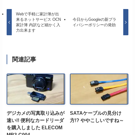
Webで手軽に家計簿が出
来るネットサービス OCN
今日からGoogleの新プラ
家計簿 内訳など細かく入
イバシーポリシーの発効
力出来ます
関連記事
デジカメの写真取り込みが
SATAケーブルの見分け
速い!! 便利なカードリーダ
方!? ややこしいですね～
を購入しました ELECOM
MR3-C004