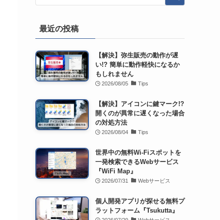
最近の投稿
【解決】弥生販売の動作が遅
い!? 簡単に動作軽快になるか
もしれません
2026/08/05
Tips
【解決】アイコンに鍵マーク!?
開くのが異常に遅くなった場合
の対処方法
2026/08/04
Tips
世界中の無料Wi-Fiスポットを
一発検索できるWebサービス
『WiFi Map』
2026/07/31
Webサービス
個人開発アプリが探せる無料プ
ラットフォーム『Tsukutta』