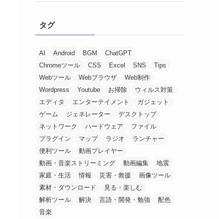
タグ
AI
Android
BGM
ChatGPT
Chromeツール
CSS
Excel
SNS
Tips
Webツール
Webブラウザ
Web制作
Wordpress
Youtube
お掃除
ウィルス対策
エディタ
エンターテイメント
ガジェット
ゲーム
ジェネレーター
デスクトップ
ネットワーク
ハードウェア
ファイル
プラグイン
マップ
ラジオ
ランチャー
便利ツール
動画プレイヤー
動画・音楽ストリーミング
動画編集
地震
家庭・生活
情報
災害・救援
画像ツール
素材・ダウンロード
見る・楽しむ
解析ツール
解決
言語・開発・勉強
配色
音楽