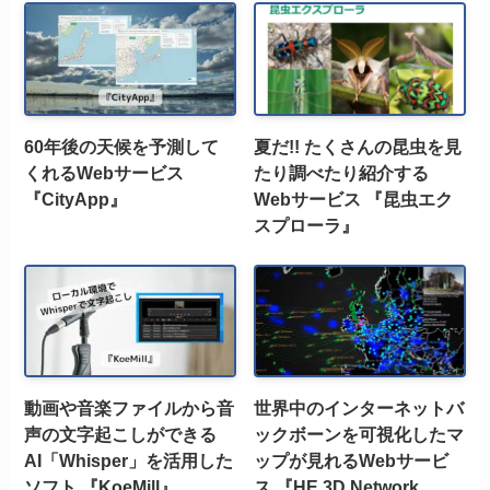
60年後の天候を予測して
夏だ!! たくさんの昆虫を見
くれるWebサービス
たり調べたり紹介する
『CityApp』
Webサービス 『昆虫エク
スプローラ』
動画や音楽ファイルから音
世界中のインターネットバ
声の文字起こしができる
ックボーンを可視化したマ
AI「Whisper」を活用した
ップが見れるWebサービ
ソフト 『KoeMill』
ス 『HE 3D Network