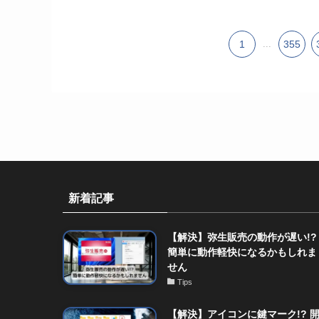
1
...
355
新着記事
【解決】弥生販売の動作が遅い!?
簡単に動作軽快になるかもしれま
せん
Tips
【解決】アイコンに鍵マーク!? 