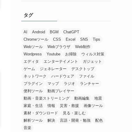
タグ
AI
Android
BGM
ChatGPT
Chromeツール
CSS
Excel
SNS
Tips
Webツール
Webブラウザ
Web制作
Wordpress
Youtube
お掃除
ウィルス対策
エディタ
エンターテイメント
ガジェット
ゲーム
ジェネレーター
デスクトップ
ネットワーク
ハードウェア
ファイル
プラグイン
マップ
ラジオ
ランチャー
便利ツール
動画プレイヤー
動画・音楽ストリーミング
動画編集
地震
家庭・生活
情報
災害・救援
画像ツール
素材・ダウンロード
見る・楽しむ
解析ツール
解決
言語・開発・勉強
配色
音楽