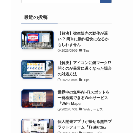
最近の投稿
【解決】弥生販売の動作が遅
い!? 簡単に動作軽快になるか
もしれません
2026/08/05
Tips
【解決】アイコンに鍵マーク!?
開くのが異常に遅くなった場合
の対処方法
2026/08/04
Tips
世界中の無料Wi-Fiスポットを
一発検索できるWebサービス
『WiFi Map』
2026/07/31
Webサービス
個人開発アプリが探せる無料プ
ラットフォーム『Tsukutta』