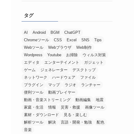
タグ
AI
Android
BGM
ChatGPT
Chromeツール
CSS
Excel
SNS
Tips
Webツール
Webブラウザ
Web制作
Wordpress
Youtube
お掃除
ウィルス対策
エディタ
エンターテイメント
ガジェット
ゲーム
ジェネレーター
デスクトップ
ネットワーク
ハードウェア
ファイル
プラグイン
マップ
ラジオ
ランチャー
便利ツール
動画プレイヤー
動画・音楽ストリーミング
動画編集
地震
家庭・生活
情報
災害・救援
画像ツール
素材・ダウンロード
見る・楽しむ
解析ツール
解決
言語・開発・勉強
配色
音楽