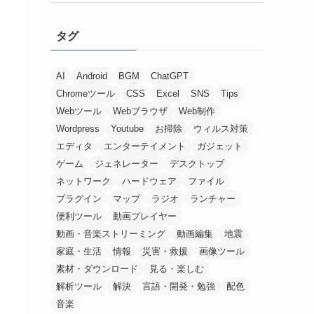
タグ
AI
Android
BGM
ChatGPT
Chromeツール
CSS
Excel
SNS
Tips
Webツール
Webブラウザ
Web制作
Wordpress
Youtube
お掃除
ウィルス対策
エディタ
エンターテイメント
ガジェット
ゲーム
ジェネレーター
デスクトップ
ネットワーク
ハードウェア
ファイル
プラグイン
マップ
ラジオ
ランチャー
便利ツール
動画プレイヤー
動画・音楽ストリーミング
動画編集
地震
家庭・生活
情報
災害・救援
画像ツール
素材・ダウンロード
見る・楽しむ
解析ツール
解決
言語・開発・勉強
配色
音楽