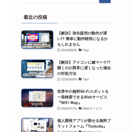
最近の投稿
【解決】弥生販売の動作が遅
い!? 簡単に動作軽快になるか
もしれません
2026/08/05
Tips
【解決】アイコンに鍵マーク!?
開くのが異常に遅くなった場合
の対処方法
2026/08/04
Tips
世界中の無料Wi-Fiスポットを
一発検索できるWebサービス
『WiFi Map』
2026/07/31
Webサービス
個人開発アプリが探せる無料プ
ラットフォーム『Tsukutta』