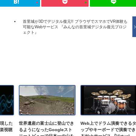
首里城が3Dでデジタル復元!! ブラウザでスマホでVR体験も
可能なWebサービス 『みんなの首里城デジタル復元プロジ
ェクト』
再現した
世界遺産の富士山に登山でき
Web上でドラム演奏できる
楽視聴
るようになったGoogleスト
ップやキーボードで演奏でき