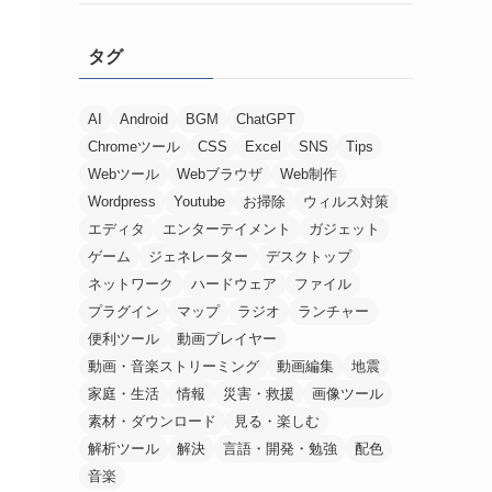
タグ
AI
Android
BGM
ChatGPT
Chromeツール
CSS
Excel
SNS
Tips
Webツール
Webブラウザ
Web制作
Wordpress
Youtube
お掃除
ウィルス対策
エディタ
エンターテイメント
ガジェット
ゲーム
ジェネレーター
デスクトップ
ネットワーク
ハードウェア
ファイル
プラグイン
マップ
ラジオ
ランチャー
便利ツール
動画プレイヤー
動画・音楽ストリーミング
動画編集
地震
家庭・生活
情報
災害・救援
画像ツール
素材・ダウンロード
見る・楽しむ
解析ツール
解決
言語・開発・勉強
配色
音楽