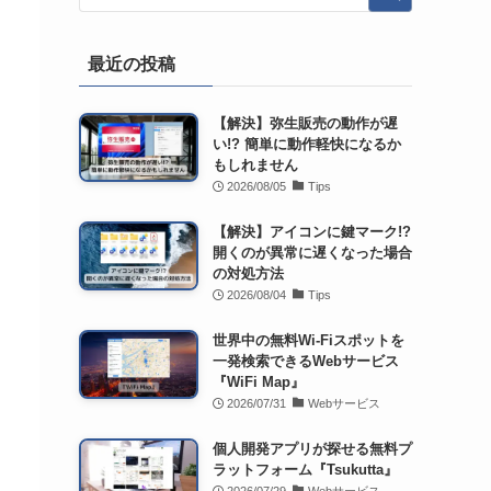
最近の投稿
【解決】弥生販売の動作が遅
い!? 簡単に動作軽快になるか
もしれません
2026/08/05
Tips
【解決】アイコンに鍵マーク!?
開くのが異常に遅くなった場合
の対処方法
2026/08/04
Tips
世界中の無料Wi-Fiスポットを
一発検索できるWebサービス
『WiFi Map』
2026/07/31
Webサービス
個人開発アプリが探せる無料プ
ラットフォーム『Tsukutta』