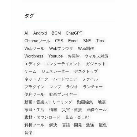
タグ
AI
Android
BGM
ChatGPT
Chromeツール
CSS
Excel
SNS
Tips
Webツール
Webブラウザ
Web制作
Wordpress
Youtube
お掃除
ウィルス対策
エディタ
エンターテイメント
ガジェット
ゲーム
ジェネレーター
デスクトップ
ネットワーク
ハードウェア
ファイル
プラグイン
マップ
ラジオ
ランチャー
便利ツール
動画プレイヤー
動画・音楽ストリーミング
動画編集
地震
家庭・生活
情報
災害・救援
画像ツール
素材・ダウンロード
見る・楽しむ
解析ツール
解決
言語・開発・勉強
配色
音楽