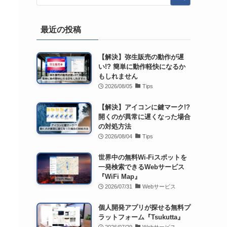
最近の投稿
【解決】弥生販売の動作が遅
い!? 簡単に動作軽快になるか
もしれません
2026/08/05
Tips
【解決】アイコンに鍵マーク!?
開くのが異常に遅くなった場合
の対処方法
2026/08/04
Tips
世界中の無料Wi-Fiスポットを
一発検索できるWebサービス
『WiFi Map』
2026/07/31
Webサービス
個人開発アプリが探せる無料プ
ラットフォーム『Tsukutta』