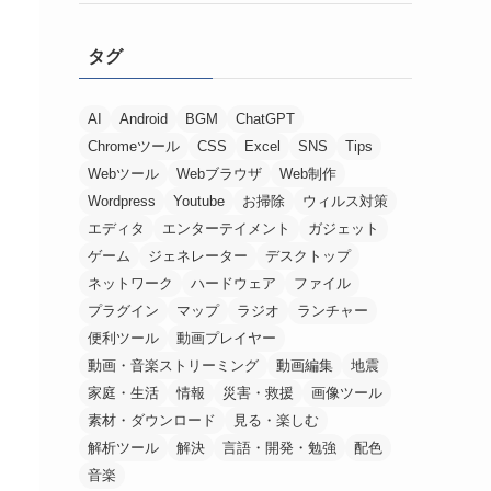
タグ
AI
Android
BGM
ChatGPT
Chromeツール
CSS
Excel
SNS
Tips
Webツール
Webブラウザ
Web制作
Wordpress
Youtube
お掃除
ウィルス対策
エディタ
エンターテイメント
ガジェット
ゲーム
ジェネレーター
デスクトップ
ネットワーク
ハードウェア
ファイル
プラグイン
マップ
ラジオ
ランチャー
便利ツール
動画プレイヤー
動画・音楽ストリーミング
動画編集
地震
家庭・生活
情報
災害・救援
画像ツール
素材・ダウンロード
見る・楽しむ
解析ツール
解決
言語・開発・勉強
配色
音楽