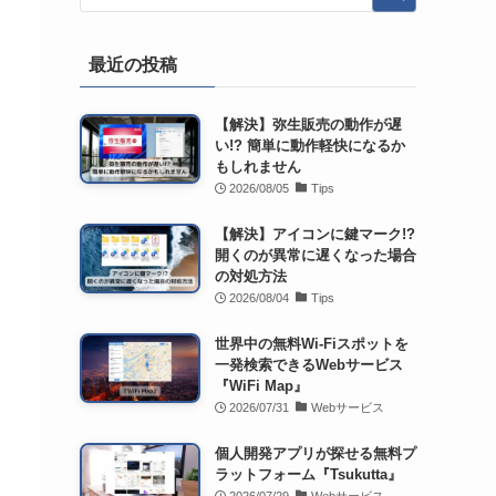
最近の投稿
【解決】弥生販売の動作が遅
い!? 簡単に動作軽快になるか
もしれません
2026/08/05
Tips
【解決】アイコンに鍵マーク!?
開くのが異常に遅くなった場合
の対処方法
2026/08/04
Tips
世界中の無料Wi-Fiスポットを
一発検索できるWebサービス
『WiFi Map』
2026/07/31
Webサービス
個人開発アプリが探せる無料プ
ラットフォーム『Tsukutta』