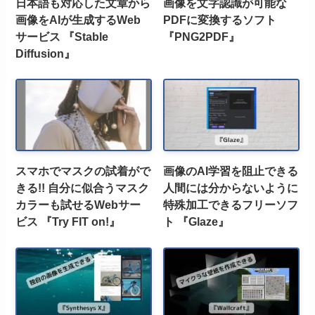
日本語も対応した文章から
画像を文字認識が可能な
画像をAIが生成するWeb
PDFに変換するソフト
サービス 『Stable
『PNG2PDF』
Diffusion』
スマホでマスクの試着がで
画像のAI学習を阻止できる
きる!! 自分に似合うマスク
人間には分からないように
カラーも試せるWebサー
特殊加工できるフリーソフ
ビス 『Try FIT on!』
ト 『Glaze』